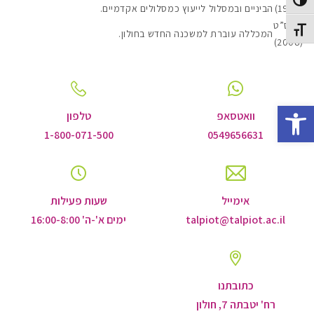
Toggle High Contras
(1999)
הביניים ובמסלול לייעוץ כמסלולים אקדמיים.
תשס”ט
Toggle Font siz
המכללה עוברת למשכנה החדש בחולון.
(2008)
Open toolbar
וואטסאפ
טלפון
1-800-071-500
0549656631
אימייל
שעות פעילות
talpiot@talpiot.ac.il
ימים א'-ה' 16:00-8:00
כתובתנו
רח' יטבתה 7, חולון