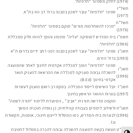
(1974)
לחלק מסמינר “תלפיות”.
תשל”ז
סמינר “תלפיות” עובר לשכון במבנה ברח’ דב הוז בת”א.
(1977)
תשל”ח
“מרכז להשתלמות מורים” מוקם בסמינר “תלפיות”.
(1978)
תשמ”ו
בית המדרש למוסיקה “עליה” מתמזג והופך להיות חלק ממכללת
(1986)
“תלפיות
“
.
תשנ”ג
סמינר “תלפיות” עובר לשכון במבנה זמני רחב ידיים בדרום ת”א
(1993)
ברח’ הזרם.
סמינר “תלפיות” הופך למכללה אקדמית לחינוך לאחר שהמועצה
תשנ”ו
להשכלה גבוהה מעניקה למכללה את ההרשאה להעניק תואר
(1996)
אקדמי בחינוך (B.Ed).
תשנ”ז
יובל השישים לייסוד המכללה. בטקס רב רושם מוענק לעשרות
(1997)
בוגרות התואר הראשון בחינוך.
הוקמה מדרשה תורנית “אביב” , המיועדת ללימוד “תורה לשמה”
תשנ”ח
ולשילוב לימודים בעבודה קהילתית; כן נוסדה תוכנית המשך
(1998)
לבוגרות בית-המדרש, כמו המסלול לייעוץ חינוכי, אומנות, תקשורת
וכו’.
תשנ”ט
הוגשה בקשה למועצה להשכלה גבוהה להכרה במסלול לחטיבת