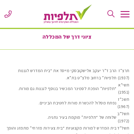
Skip
to
ne
Content
er
or
le
ציוני דרך של המכללה
תרצ”ז
הרב ד”ר יעקב אלישקובסקי מייסד את “בית המדרש לגננות
(1937)
תלפיות” ברחוב מלצ”ט בת”א.
תשי”א
“תלפיות” הופכת לסמינר המכשיר בנוסף לגננות גם מורות.
(1951)
תשכ”ז
נפתח מסלול להכשרת מורות לחטיבת הביניים.
(1967)
תשל”ב
שלוחה של “תלפיות” מוקמת בעיר נתניה
.
(1972)
תשל”ד
בית המדרש למורות מקצועיות “בית צעירות מזרחי” מתמזג והופך