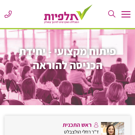
Skip
to
ne
Content
er
or
le
פיתוח מקצועי - יחידת
הכניסה להוראה
ראש התכנית
ד"ר רחלי הולצבלט