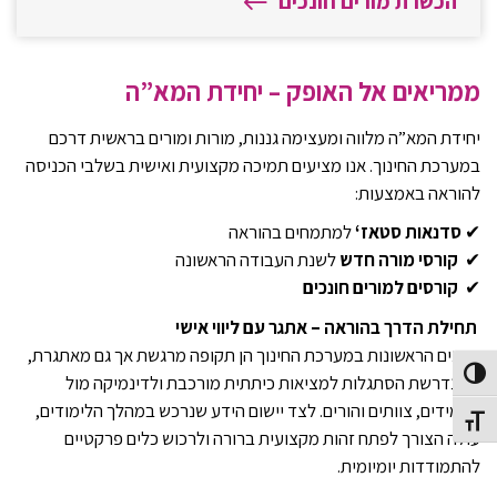
הכשרת מורים חונכים
ממריאים אל האופק – יחידת המא”ה
יחידת המא”ה מלווה ומעצימה גננות, מורות ומורים בראשית דרכם
במערכת החינוך. אנו מציעים תמיכה מקצועית ואישית בשלבי הכניסה
להוראה באמצעות:
✔
סדנאות סטאז
‘
למתמחים בהוראה
✔
קורסי מורה חדש
לשנת העבודה הראשונה
✔
קורסים למורים חונכים
תחילת הדרך בהוראה – אתגר עם ליווי אישי
השנים הראשונות במערכת החינוך הן תקופה מרגשת אך גם מאתגרת,
Toggle High Contras
בה נדרשת הסתגלות למציאות כיתתית מורכבת ולדינמיקה מול
תלמידים, צוותים והורים. לצד יישום הידע שנרכש במהלך הלימודים,
Toggle Font siz
עולה הצורך לפתח זהות מקצועית ברורה ולרכוש כלים פרקטיים
להתמודדות יומיומית.