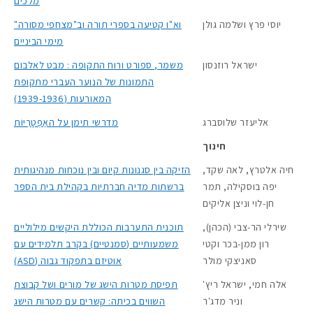
מלכים
יוסי פרץ ושלמה גולן
וא"ו קטיעה בספרי תורה וב"מצחפי מסורה"
מימי הביניים
ישראל רוזנסון
משמר, ספורט ורוח התקופה : מבט לאלבום
התמונות של הנוער העברי מתקופת
המאורעות (1939-1936)
אליעזר שלוסברג
מדרשי תימן על האַפְטָרִיּוֹת
חינוך
חיה אלטרץ, לאה שקד,
הזיקה בין סגנונות קיום ובין נוכחות מנהיגותית
יפה בוסקילה, תמר
ברשתות מדיה חברתיות בקהילת בית הספר
חן-לוי וניצן אליקים
שירלי הר-צבי (הכהן),
תוכנית התערבות הכוללת היקשים מילוליים
רון ממן-בכר וקטי
משמעותיים (סמנטיים) בקרב תלמידים עם
סאניצקי מולר
אוטיזם בתפקוד גבוה (ASD)
אלה חמי, ישראל ריץ'
תפיסת מטרות הישג של מורים ושל קבוצת
וניר מדג'ר
השווים בכיתה: קשרים עם מטרות הישג