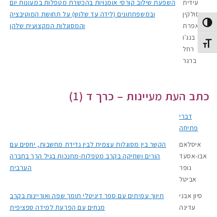
עידית
השפעת שילוב קורסי אומנויות בהכשרת מטפלות במעונות יום
סולקין
ובמשפחתונים (לידה עד שלוש) על תחושת המוטיבציה
Toggle High Contras
אפרת
והמסוגלות המקצועית שלהן
בנג'ו
Toggle Font siz
רחל
ברגר
כתב העת מעיינות – כרך ד (1)
דברי
פתיחה
איסלאם
הקשר בין מסוגלות עצמית לבין נדידת מחשבות, יחסים עם
אבו-אסעד
הורים ושחיקה בקרב מטפלות-מחנכות בגיל הרך בחברה
נופר
הערבית
אביטל
סיון אבני
תיווך עמיתים עם ספר דיגיטלי תומך שפה ואוריינות בקרב
עדינה
מנחים עם הפרעת למידה ספציפית