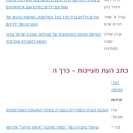
תמיר כהן
טווח עם ילדים בסיכון ועם אימהותיהם
קורל א' שחר
הורים וילדים בגיל הרך בצל המלחמה: הוויסות הרגשי של
דורית ארם
ההורים ושל ילדיהם
יערה שילה
תפיסת הזהות המקצועית של מנהלות מעון בישראל מדור
טובה
ראשון להשכלה אקדמית
סטודניה
כתב העת מעיינות – כרך ה
דברי
פתיחה
יהדות
עדו
הנהגת העדה הספרדית בטבריה בשלהי התקופה העות'מאנית
ישראלי
צבי י'
וגיעולי גוים ויין נסך" מתוך החיבור "איסור והיתר" וחידושי