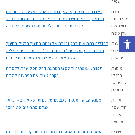
שמיר
גילה
כשדבורה הולכת (או לא) בתלם האות: השפעה על הבחנה
אפלבוים -
חזותית, על זיהוי ושיום אותיות ועל מודעות פונולוגית בקרב
דושניצקי
ילדי גן חובה בסיכון להפרעה ספציפית בלמידה
אורן טובה
Open toolbar
ענת
הבדלים בתחושות דחק ורווחה של גננות בחינוך הרגיל ובחינוך
בארט
המיוחד בזמן מלחמת "חרבות ברזל": תרומה דיפרנציאלית
רעיה אלון
של משאבים אישיים, מקצועיים וסביבתיים
אוסנת
תקווה, אמפתיה ותסמיני הפרעת דחק המקושרת ללמידה
ברזילי
בקרב גננות עם הפרעות למידה
אפרים ש'
גרוסמן
אורית
מפגש הבוקר מנקודת מבטם של גננות ושל ילדים - "כי אז
הוד-שמר
אנחנו מתחילים את היום"
עירית
אביאלי
שירלי
השפעת תוכנית ההתערבות מג"ע (מוטוריקה גסה ועדינה)