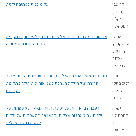
הר-צבי
על מוכנות לכתיבה ידנית
(הכהן)
דיקלה
חנוכה-לוי
אורלי
שחיקה ותמיכה חברתית של צוותי החינוך לגיל הרך בתקופת
הרשקוביץ
מגפת הקורונה ולאחריה
שרון יהב
אסתר
עדי-יפה
זוהר
תרומת המיצב החברתי-כלכלי, סביבת אוריינות הבית, מגדר
זליכובסקי
ההורה וגיל הילד להערכת ניצני אוריינות הילד בתקופת
עפרה
הקורונה
קורת
דיקלה
העברה בין-דורית של יכולת תיווך אם-ילד במשפחות של
חנוכה-לוי
ילדים עם מוגבלות שכלית, בהשוואה למשפחות של ילדים
דוד
ללא מוגבלות שכלית
צוריאל