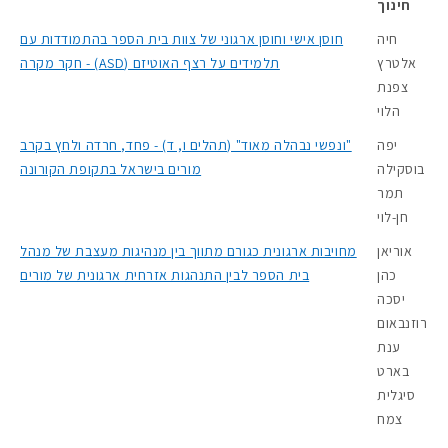
חינוך
חיה
חוסן אישי וחוסן ארגוני של צוות בית הספר בהתמודדות עם
אלטרץ
תלמידים על רצף האוטיזם (ASD) - חקר מקרה
צפנת
הלוי
יפה
"ונפשי נבהלה מאוד" (תהלים ו, ד) - פחד, חרדה ולחץ בקרב
בוסקילה
מורים בישראל בתקופת הקורונה
תמר
חן-לוי
אוריאן
מחויבות ארגונית כגורם מתווך בין מנהיגות מעצבת של מנהל
כהן
בית הספר לבין התנהגות אזרחית ארגונית של מורים
יסכה
רוזנבאום
ענת
בארט
סיגלית
צמח