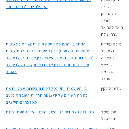
עדית
הקהילתיים ב"גני אפרתה"
בליט-כהן
דורית
רואר-סטריאר
יערה שילה
אילה מוקדס
הקשר בין התפיסה האקולוגית (תקשורת בינאישית
דליה טל
ומסוגלות מקצועית) לבין תפיסת בניית תוכנית אישית
חפציבה
(תל"א) וקידום התלמיד: השוואה בין צוות בגני ילדים עם
ליפשיץ
עיכוב התפתחותי לבין צוות בגני תקשורת לילדים עם
שלומית
אוטיזם
שניצר
עידית סולקין
בין העולמות - הקונפליקטים והפשרות שמלווים את
בחירת השירים על ידי גננות חרדיות העובדות בגנים
ממלכתיים-חילוניים
יעל פישר
מסוגלות תלמידית בגן: הצופן הסמוי של השפעת הגננת
חני רפאל
מיכל רווה
טיפוח ניידות חברתית: תוכנית התערבות מוקדמת ארוכת