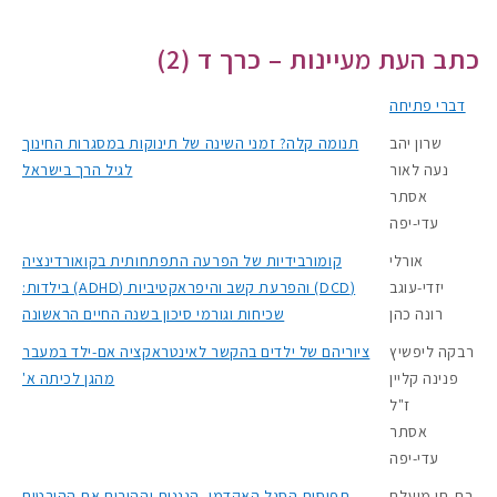
כתב העת מעיינות – כרך ד (2)
דברי פתיחה
שרון יהב
תנומה קלה? זמני השינה של תינוקות במסגרות החינוך
נעה לאור
לגיל הרך בישראל
אסתר
עדי-יפה
אורלי
קומורבידיות של הפרעה התפתחותית בקואורדינציה
יזדי-עוגב
(DCD) והפרעת קשב והיפראקטיביות (ADHD) בילדות:
רונה כהן
שכיחות וגורמי סיכון בשנה החיים הראשונה
רבקה ליפשיץ
ציוריהם של ילדים בהקשר לאינטראקציה אם-ילד במעבר
פנינה קליין
מהגן לכיתה א'
ז"ל
אסתר
עדי-יפה
בת-חן מועלם
תפיסות הסגל האקדמי, הגננות וההורים את ההיבטים