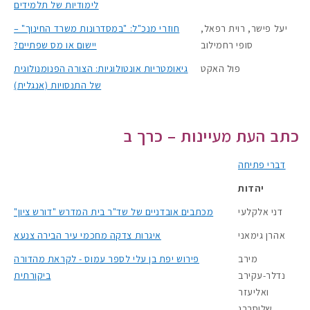
לימודיות של תלמידים
יעל פישר, רוית רפאל,
חוזרי מנכ"ל: "במסדרונות משרד החינוך" –
סופי רחמילוב
יישום או מס שפתיים?
פול האקט
גיאומטריות אונטולוגיות: הצורה הפנומנולוגית
של התנסויות (אנגלית)
כתב העת מעיינות – כרך ב
דברי פתיחה
יהדות
דני אלקלעי
מכתבים אובדניים של שד"ר בית המדרש "דורש ציון"
אהרן גימאני
איגרות צדקה מחכמי עיר הבירה צנעא
מירב
פירוש יפת בן עלי לספר עמוס - לקראת מהדורה
נדלר-עקירב
ביקורתית
ואליעזר
שלוסברג