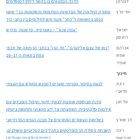
לנגרמן
הלכה הנמצאים בו בקשר ליחס למוסלמים
יוסי פרץ
מסורת החלוקה של הפרשיות הפתוחות והסתומות בכ"י ששון
1053 בהשוואה ל"כתר" והגורמים לחילופים בין כתבי היד
ישראל
"עמק עכור" – גאוגרפיה, פרשנות, מדרש
רוזנסון
אברהם
"כוס של עצם אליקורנו": "חד-קרן" בכתבי הרפואה של חכמי
שמש
צפת במאות ה-17–16
אופיר
חינוך
רינת
לגעת בסיפור הפנימי: שערים למפגש מחודש עם העצמי
חלאבי
טל חנן
סדנה מבוססת אומנות לצוותי חינוך וטיפול העובדים עם
אילמות סלקטיבית: השפעתה על ידע מקצועי ותחושת ביטחון
דב שוורץ
בשלושת העשורים האחרונים על מבנה הנפש הפרוידיאני
רינה
השבחת פסולת תרמופלסטים בתהליכים קטליטיים משולבים:
טננבאום
כימיים וביולוגיים (אנגלית)