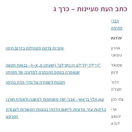
כתב העת מעיינות – כרך ג
דברי
פתיחה
יהדות
אהרון
איגרות צדקה מקהילות בדרום תימן
גימאני
שמואל
"כִּי־יֶלֶד יֻלַּד־לָנוּ בֵּן נתַּן־לָנוּ" (ישעיהו ט, א–ו) - נבואת תקווה
ורגון
שנאמרה בטקס ההכתרה למלוכה של חזקיהו
דרור
תקנות לשמירה על גדרי הדת בתימן
חוברה
צחי כהן
עוון תלוי בראשי - אבני יסוד משותפות למשנה ולאגדת חורבן
ארי
בדיקות עזר מדעיות ליישום הלכתי במצוות הקשורות לעבודת
יהושע
הקרקע
לנדא