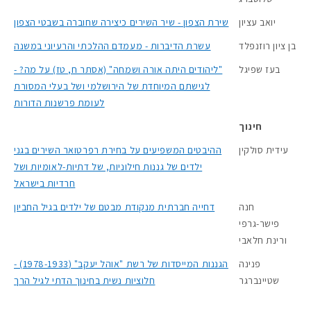
יואב עציון
שירת הצפון - שיר השירים כיצירה שחוברה בשבטי הצפון
בן ציון רוזנפלד
עשרת הדיברות - מעמדם ההלכתי והרעיוני במשנה
בעז שפיגל
"ליהודים היתה אורה ושמחה" (אסתר ח, טז) על מה? -
לגישתם המיוחדת של הירושלמי ושל בעלי המסורת
לעומת פרשנות הדורות
חינוך
עידית סולקין
ההיבטים המשפיעים על בחירת רפרטואר השירים בגני
ילדים של גננות חילוניות, של דתיות-לאומיות ושל
חרדיות בישראל
חנה
דחייה חברתית מנקודת מבטם של ילדים בגיל החביון
פישר-גרפי
ורינת חלאבי
פנינה
הגננות המייסדות של רשת "אוהל יעקב" (1978-1933) -
שטיינברגר
חלוציות נשית בחינוך הדתי לגיל הרך