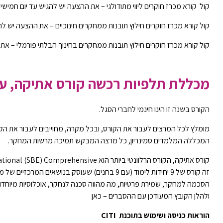
קול קורא מכרז חוקרים ליווי מתודולגי
– את ההצעה יש להגיש עד יום חמישי 21/11/2024 בשעה 16:00
קול קורא מכרז חוקרים חילוץ תובנות ממחקרים חינוכיים
– את ההצעה יש להגיש עד יום ח
קול קורא מכרז חוקרים חילוץ תובנות ממחקרים בחינוך הבלתי פורמלי
– את ההצע
מכללת תלפיות רכשה קורס אתיקה, עב
הקורס בשנה זו הינו חינמי לחברי הסגל.
מומלץ לכל המרצים לעבור את הקורס, ובכל מקרה, מחוייבים לעבור את הקור
המכללה המלמדים סמינריון, כל מרצה המבקש תמיכה מרשות המחקר.
קורס אתיקה, הקורס הרלוונטי ביותר הוא Social-Behavioral-Educational (SBE) Comprehensive
זה קורס של 9 יחידות לימוד (עם 9 בחנים) שעוסק בנוש
הסכמה למחקר, שמירת פרטיות, מה מהווה סכנה לנחקר, אוכלוסיות מיוחדות, נ
ולהלן הקובץ המעודכן עם ההסברים –
כאן
הוראות כניסה ושימוש בתוכנת
CITI