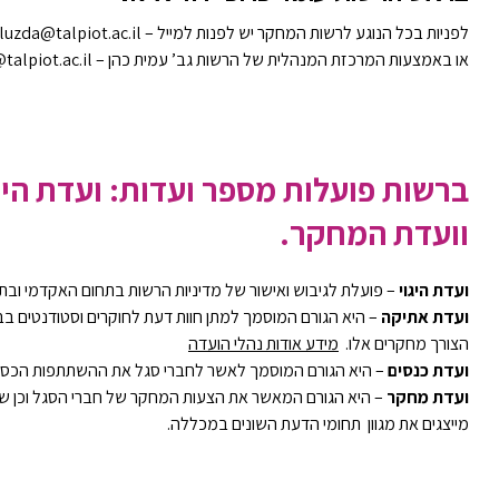
לפניות בכל הנוגע לרשות המחקר יש לפנות למייל –
iluzda@talpiot.ac.il
או באמצעות המרכזת המנהלית של הרשות גב’ עמית כהן –
alpiot.ac.il
ברשות פועלות מספר ועדות: ועדת היג
וועדת המחקר.
ועדת היגוי
– פועלת לגיבוש ואישור של מדיניות הרשות בתחום האקדמי ובת
ועדת אתיקה
– היא הגורם המוסמך למתן חוות דעת לחוקרים וסטודנטים בב
הצורך מחקרים אלו.
מידע אודות נהלי הועדה
ועדת כנסים
– היא הגורם המוסמך לאשר לחברי סגל את ההשתתפות הכספ
ועדת מחקר
– היא הגורם המאשר את הצעות המחקר של חברי הסגל וכן שות
מייצגים את מגוון תחומי הדעת השונים במכללה.