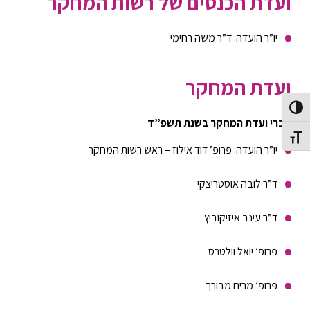
ועדת הכנסים של רשות המחקר
יו”ר הועדה: ד”ר משה רחימי
ועדת המחקר
Toggle High Contras
חברי ועדת המחקר בשנת תשפ”ד
Toggle Font siz
יו”ר הועדה: פרופ’ דוד אילוז – ראש רשות המחקר
ד”ר לובה אוסטריצקי
ד”ר עינב איזיקוביץ
פרופ’ יואל וולטרס
פרופ’ מרים מבורך