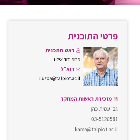
פרטי התוכנית
ראש התכנית
פרופ' דוד אילוז
דוא״ל
iluzda@talpiot.ac.il
מזכירת ראשות המחקר
גב' עמית כהן
03-5128581
kama@talpiot.ac.il