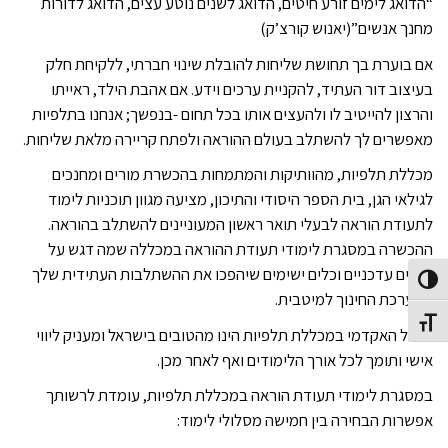
“הדואג לימים זורע חיטים, הדואג לשנים נוטע עצים, הדואג לדורות
מחנך אנשים”(יאנוש קורצ’ק)
אם בוערת בך תחושת שליחות להובלת שינוי חברתי, ללקיחת חלק
בעיצוב דור העתיד, להקניית ערכים וידע. אם אהבת הילד, ראייתו
והרצון להייטיב לו ולהעצים אותו בכל תחום -בנפשך; אנחנו בתלפיות
מאפשרים לך להשתלב בעולם ההוראה ולפתח קריירה מלאת שליחות.
מכללת תלפיות, מהוותיקות והמתמחות בהכשרת מורים ומחנכים
לגילאי הגן, בית הספר היסודי והתיכון, מציעה מגוון תוכניות לימוד
לתעודת הוראה לבעלי תואר ראשון המעוניינים להשתלב בהוראה.
ההכשרה במסגרת לימודי תעודת ההוראה במכללה שמה דגש על
תכנים עדכניים וכלים ישימים שיהפכו את ההשתלבות העתידית שלך
Toggle High Contras
במערכת החינוך למיטבית.
Toggle Font siz
הסגל האקדמי במכללת תלפיות הינו מהטובים בישראל ומעניק ליווי
אישי ותומך לכל אורך הלימודים ואף לאחר מכן.
במסגרת לימודי תעודת הוראה במכללת תלפיות, עומדת לרשותך
אפשרות הבחירה בין חמישה מסלולי לימוד: