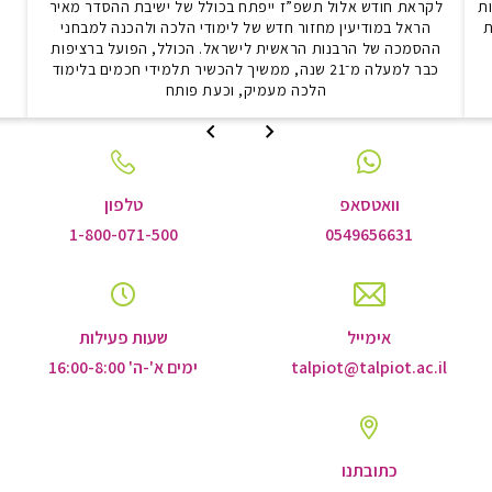
ת
לקראת חודש אלול תשפ”ז ייפתח בכולל של ישיבת ההסדר מאיר
ת
הראל במודיעין מחזור חדש של לימודי הלכה ולהכנה למבחני
ב
ההסמכה של הרבנות הראשית לישראל. הכולל, הפועל ברציפות
כבר למעלה מ־21 שנה, ממשיך להכשיר תלמידי חכמים בלימוד
הלכה מעמיק, וכעת פותח
לשקופית
לשקופית
הקודמת
הבאה
וואטסאפ
טלפון
1-800-071-500
0549656631
אימייל
שעות פעילות
talpiot@talpiot.ac.il
ימים א'-ה' 16:00-8:00
כתובתנו