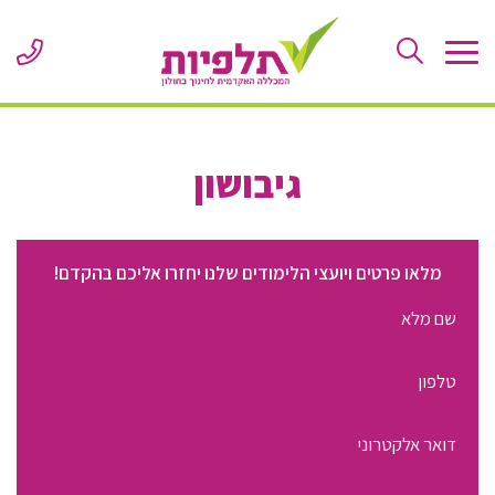
Skip
to
ne
Content
er
or
le
גיבושון
מלאו פרטים ויועצי הלימודים שלנו יחזרו אליכם בהקדם!
שם
מלא
מספר
טלפון
כתובת
דוא"ל
התעניינות