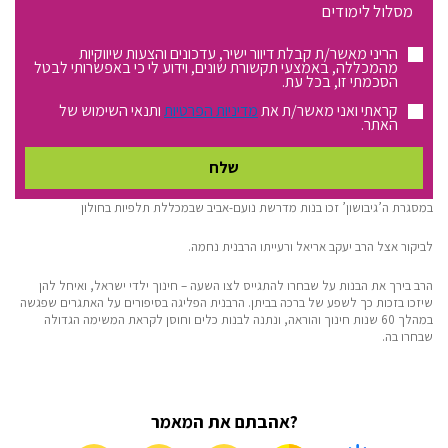
מסלול
לימודים:
הריני מאשר/ת קבלת דיוור ישיר, עדכונים והצעות שיווקיות
מהמכללה, באמצעי תקשורת שונים, וידוע לי כי באפשרותי לבטל
הסכמתי זו, בכל עת.
קראתי ואני מאשר/ת את
מדיניות הפרטיות
ותנאי השימוש של
האתר.
במסגרת ה’גיבושון’ זכו בנות מדרשת נועם-אביב שבמכללת תלפיות בחולון
לביקור אצל הרב יעקב אריאל ורעייתו הרבנית נחמה.
הרב בירך את הבנות על שבחרו להתגייס לצו השעה – חינוך ילדי ישראל, ואיחל להן
שיזכו בזכות כך לשפע של ברכה בביתן. הרבנית הפליגה בסיפורים על האתגרים שפגשה
במהלך 60 שנות חינוך והוראה, ונתנה לבנות כלים וחוסן לקראת המשימה הגדולה
שבחרו בה.
?אהבתם את המאמר