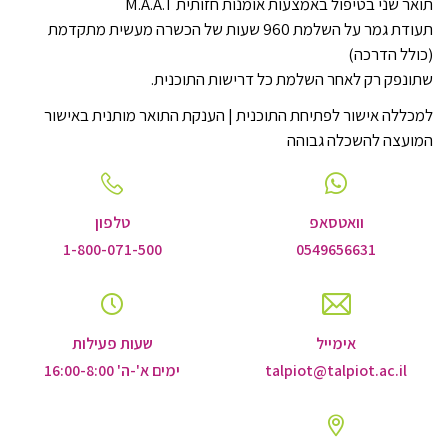
תואר שני בטיפול באמצעות אומנות חזותית
M.A.A.T
תעודת גמר על השלמת
960
שעות של הכשרה מעשית מתקדמת
(כולל הדרכה)
ש
תונפק רק לאחר השלמת כל דרישות התוכנית.
למכללה אישור לפתיחת התוכנית |
הענקת התואר מותנית באישור
המועצה להשכלה גבוהה
וואטסאפ
טלפון
1-800-071-500
0549656631
אימייל
שעות פעילות
talpiot@talpiot.ac.il
ימים א'-ה' 16:00-8:00