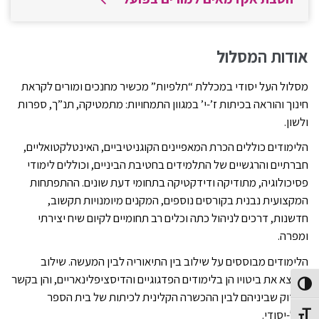
אודות המסלול
מסלול העל יסודי במכללת “תלפיות” מכשיר מחנכים ומורים לקראת
חינוך והוראה בכיתות ז’-י’ במגוון התמחויות: מתמטיקה, תנ”ך, ספרות
ולשון.
הלימודים כוללים הכרת המאפיינים הקוגניטיביים, האינטלקטואליים,
חברתיים והרגשיים של התלמידים בחטיבת הביניים, וכוללים לימודי
פסיכולוגיה, מתודיקה ודידקטיקה בתחומי דעת שונים. ההתפתחות
המקצועית נבנית בקורסים נוספים, המקנים מיומנויות תקשוב,
חדשנות, דרכים לניהול כתה וכלים רב תחומיים לקיום שיח יצירתי
ומפרה.
הלימודים מבוססים על שילוב בין התיאוריה לבין המעשה. שילוב
המוצא את ביטויו הן בלימודים הפדגוגיים והדיסציפלינאריים, והן בקשר
Toggle High Contras
ההדוק שביניהם לבין ההכשרה הקלינית לכיתות של בית הספר
העל-יסודי.
Toggle Font siz