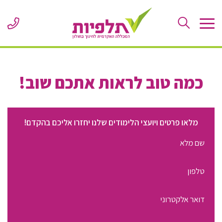
Skip
to
ne
Content
er
or
le
כמה טוב לראות אתכם שוב!
מלאו פרטים ויועצי הלימודים שלנו יחזרו אליכם בהקדם!
שם
מלא
מספר
טלפון
כתובת
דוא"ל
התעניינות