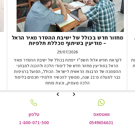
מחזור חדש בכולל של ישיבת ההסדר מאיר הראל
– מודיעין בשיתוף מכללת תלפיות
29/07/2026
ת
לקראת חודש אלול תשפ”ז ייפתח בכולל של ישיבת ההסדר מאיר
ת
הראל במודיעין מחזור חדש של לימודי הלכה ולהכנה למבחני
ב
ההסמכה של הרבנות הראשית לישראל. הכולל, הפועל ברציפות
כבר למעלה מ־21 שנה, ממשיך להכשיר תלמידי חכמים בלימוד
הלכה מעמיק, וכעת פותח
לשקופית
לשקופית
הקודמת
הבאה
וואטסאפ
טלפון
1-800-071-500
0549656631