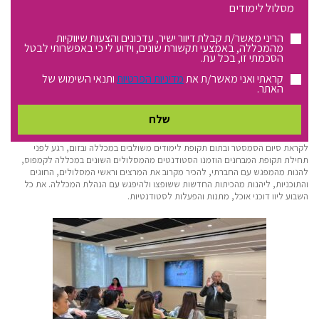
מסלול
לימודים:
הריני מאשר/ת קבלת דיוור ישיר, עדכונים והצעות שיווקיות
מהמכללה, באמצעי תקשורת שונים, וידוע לי כי באפשרותי לבטל
הסכמתי זו, בכל עת.
קראתי ואני מאשר/ת את
מדיניות הפרטיות
ותנאי השימוש של
האתר.
לקראת סיום הסמסטר ובתום תקופת לימודים משולבים במכללה ובזום, רגע לפני
תחילת תקופת המבחנים הוזמנו הסטודנטים מהמסלולים השונים במכללה לקמפוס,
להנות מהמפגש עם החברתי, להכיר מקרוב את המרצים וראשי המסלולים, החוגים
והתוכניות, ליהנות מהכיתות החדשות ששופצו ולהיפגש עם הנהלת המכללה. את כל
השבוע ליוו דוכני אוכל, מתנות והפעלות לסטודנטיות.