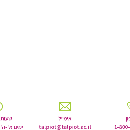
ן
אימייל
שעות 
1-800
talpiot@talpiot.ac.il
ימים א'-ה' 16:00-8:00