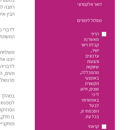
כתובת
דוא"ל
רחבה לה
הבין-איש
התעניינות
מסלול
לימודים:
לדברי נ
הריני
המשתתפי
מאשר/ת
קבלת דיוור
ישיר,
משלחת ת
עדכונים
ייצגו א
והצעות
לדבריהם
שיווקיות
מהמכללה,
ונעים, ה
באמצעי
מרגשת”
תקשורת
שונים, וידוע
לי כי
במהלך ה
באפשרותי
למפגש ב
לבטל
הפרויקט
הסכמתי זו,
בו חלק,
בכל עת.
ומחקריי
קראתי