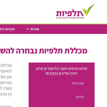
Skip
to
Content
אודות
תכניות הל
מכללת תלפיות נבחרה להשת
מכללת ת
מלאו פרטים ויועצי הלימודים שלנו
לשיתוף 
יחזרו אליכם בהקדם!
אגן הים 
שם
בפרויקט 
מלא
מטרה לח
מספר
בין-תרבו
טלפון
במסגרת 