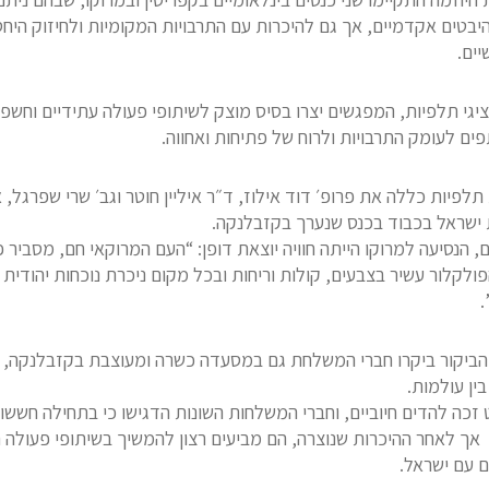
יבטים אקדמיים, אך גם להיכרות עם התרבויות המקומיות ולחיזוק היחס
יים.
ציגי תלפיות, המפגשים יצרו בסיס מוצק לשיתופי פעולה עתידיים וחשפ
ם לעומק התרבויות ולרוח של פתיחות ואחווה.
לפיות כללה את פרופ׳ דוד אילוז, ד״ר איליין חוטר וגב׳ שרי שפרגל, 
ת ישראל בכבוד בכנס שנערך בקזבלנקה.
, הנסיעה למרוקו הייתה חוויה יוצאת דופן: “העם המרוקאי חם, מסביר פ
פולקלור עשיר בצבעים, קולות וריחות ובכל מקום ניכרת נוכחות יהודית
.
ביקור ביקרו חברי המשלחת גם במסעדה כשרה ומעוצבת בקזבלנקה, 
ין עולמות.
 זכה להדים חיוביים, וחברי המשלחות השונות הדגישו כי בתחילה חששו
 אך לאחר ההיכרות שנוצרה, הם מביעים רצון להמשיך בשיתופי פעולה חי
ם עם ישראל.