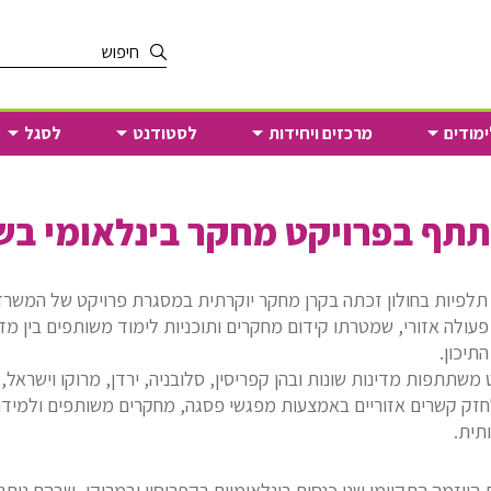
הקלד
מילת
חיפוש
ימודים
מרכזים ויחידות
לסטודנט
לסגל
תף בפרויקט מחקר בינלאומי בש
לפיות בחולון זכתה בקרן מחקר יוקרתית במסגרת פרויקט של המשרד
פעולה אזורי, שמטרתו קידום מחקרים ותוכניות לימוד משותפים בין מד
התיכון.
משתתפות מדינות שונות ובהן קפריסין, סלובניה, ירדן, מרוקו וישראל,
זק קשרים אזוריים באמצעות מפגשי פסגה, מחקרים משותפים ולמיד
תית.
היוזמה התקיימו שני כנסים בינלאומיים בקפריסין ובמרוקו, שבהם נית