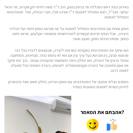
באירוע נכחו: ראש המכללה מר בנימין בהגון, הרב ד”ר משה רחימי-דקן אקדמי, מר הראל
יצחקי- מנכ”ל, ראש המסלול לאמנות ד”ר אורנה סגל, חברי הנהלה, סגל וסטודנטיות
המסלול לאמנות.
האמן שוחח עם סטודנטיות המסלול לאמנות על מה שנראה באופן חזותי ועל תהליכי
היצירה, אבל הוסיף פרטים הקשורים להתרחשויות שמאחורי הקלעים, שראה וחווה
במשך שנותיו הרבות כאמן, מעצב ואוצר.
הוא שיתף את הסטודנטיות במקורות השראתו ליצירה, שנמצאים לדבריו בכל דבר
שנמצא סביבו, בין אם הוא בעל ערך ובין אם הוא לא נתפס ככזה. מבחינתו, המחשבה
ועיבוד הרעיון של היצירה, הוא החלק היותר משמעותי מהעבודה עצמה. בכך הוא שיקף
את אופן החשיבה של היצירה הקונספטואלית. לשיטתו, ביצירה הסופית הכל מתעלה
לאותה דרגה.
המפגש הבלתי אמצעי של הסטודנטיות עם האמן ויצירתו, כחלק חשוב מאד בהכשרתן
לחייהן כמורות לאמנות וכאמניות בעתיד.
?אהבתם את המאמר