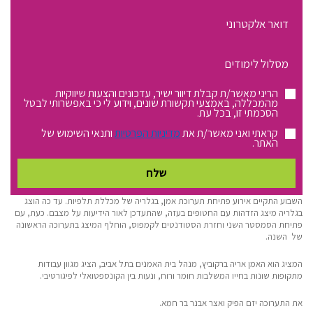
כתובת
דוא"ל
התעניינות
מסלול
לימודים:
הריני מאשר/ת קבלת דיוור ישיר, עדכונים והצעות שיווקיות
מהמכללה, באמצעי תקשורת שונים, וידוע לי כי באפשרותי לבטל
הסכמתי זו, בכל עת.
קראתי ואני מאשר/ת את
מדיניות הפרטיות
ותנאי השימוש של
האתר.
השבוע התקיים אירוע פתיחת תערוכת אמן, בגלריה של מכללת תלפיות. עד כה הוצג
בגלריה מיצג הזדהות עם החטופים בעזה, שהתעדכן לאור הידיעות על מצבם. כעת, עם
פתיחת הסמסטר השני וחזרת הסטודנטים לקמפוס, הוחלף המיצג בתערוכה הראשונה
של השנה.
המציג הוא האמן אריה ברקוביץ, מנהל בית האמנים בתל אביב, הציג מגוון עבודות
מתקופות שונות בחייו המשלבות חומר ורוח, ונעות בין הקונספטואלי לפיגורטיבי.
את התערוכה יזם הפיק ואצר אבנר בר חמא.