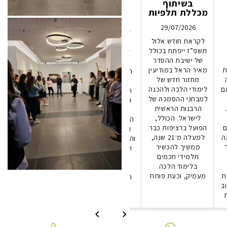
בשיתוף
במכללת
14/07/2026
מכללת תלפיות
תלפיות
תערוכת הגמר
21/07/2026
29/07/2026
“יוצאות לאור” של
לקראת חודש אלול
מכללת תלפיות
בוגרות המסלול
תשפ”ז ייפתח בכולל
קיימה יום שיא
לאמנות במכללת
של ישיבת ההסדר
בנושא, ממשבר
תלפיות נפתחה
ת
מאיר הראל במודיעין
ההערכה להזדמנות
השבוע, ומציגה את
מחזור חדש של
פדגוגית עם הבינה
עבודות הסיום של
ם
לימודי הלכה ולהכנה
המלאכותית”, שחתם
הסטודנטיות לאחר
למבחני ההסמכה של
שנה של למידה,
ארבע שנות לימוד,
הרבנות הראשית
התנסות והטמעת
חקר ויצירה.
לישראל. הכולל,
AI בהוראה
התערוכה, שאוצרות
ם
הפועל ברציפות כבר
האקדמית. את היום
ומנחות שקד אביב
ה
למעלה מ־21 שנה,
יזם והוביל מר שלמה
והילה קרבלניקוב־פז,
ממשיך להכשיר
זלביץ, ראש מערך
חושפת גופי עבודה
תלמידי חכמים
התקשוב הפדגוגי
אישיים שגובשו
בלימוד הלכה
והחדשנות
במהלך השנה
ת
מעמיק, וכעת פותח
הדיגיטלית, במסגרת
האחרונה ומבטאים
ב
הובלת תהליכי שילוב
הבינה המלאכותית
לשקופית
לשקופית
הקודמת
הבאה