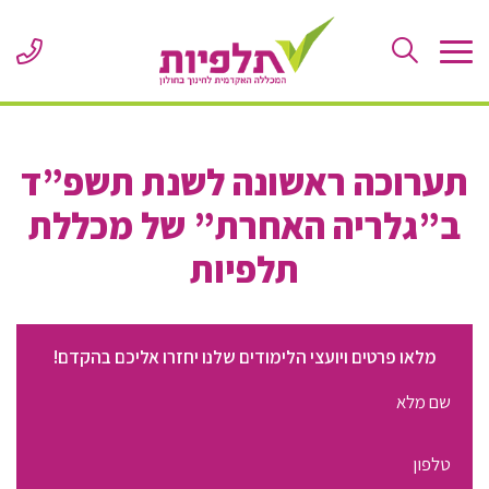
Skip
to
ne
Content
er
or
le
תערוכה ראשונה לשנת תשפ”ד
ב”גלריה האחרת” של מכללת
תלפיות
מלאו פרטים ויועצי הלימודים שלנו יחזרו אליכם בהקדם!
שם
מלא
מספר
טלפון