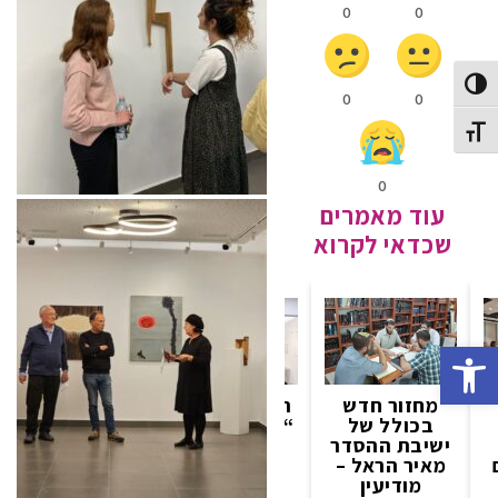
0
0
Toggle High Contras
0
0
Toggle Font siz
0
עוד מאמרים
שכדאי לקרוא
Open toolbar
מחזור חדש
תערוכת הגמר
ממשבר
בכולל של
“יוצאות לאור”
ההערכה
ישיבת ההסדר
של בוגרות
להזדמנות
מאיר הראל –
המסלול
פדגוגית – יום
מודיעין
לאמנות
שיא למרצים