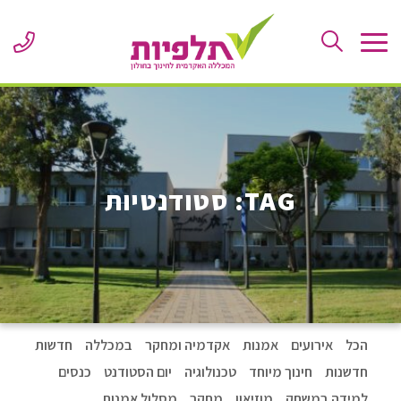
Skip
to
ne
Content
er
or
le
TAG:
סטודנטיות
הכל
אירועים
אמנות
אקדמיה ומחקר
במכללה
חדשות
חדשנות
חינוך מיוחד
טכנולוגיה
יום הסטודנט
כנסים
למידה במשחק
מוזיאון
מחקר
מסלול אמנות