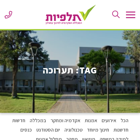
Skip
to
ne
Content
er
or
le
TAG:
תערוכה
הכל
אירועים
אמנות
אקדמיה ומחקר
במכללה
חדשות
חדשנות
חינוך מיוחד
טכנולוגיה
יום הסטודנט
כנסים
למידה במשחק
מוזיאון
מחקר
מסלול אמנות