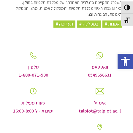
תשפ”ג התקיימה ב”גלריה האחרת” של מכללת תלפיות בחולון.
בארוע נכחו ראשי מכללת תלפיות והמסלול לאמנות, מרצי המסלול
Toggle High Contras
לאמנות, הבוגרות ובני
Toggle Font siz
אמנות #
במכללה #
תערוכה #
Open toolbar
וואטסאפ
טלפון
1-800-071-500
0549656631
אימייל
שעות פעילות
talpiot@talpiot.ac.il
ימים א'-ה' 16:00-8:00