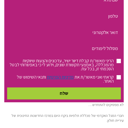
מספר
טלפון
כתובת
דוא"ל
התעניינות
מסלול
לימודים:
הריני מאשר/ת קבלת דיוור ישיר, עדכונים והצעות שיווקיות
מהמכללה, באמצעי תקשורת שונים, וידוע לי כי באפשרותי לבטל
הסכמתי זו, בכל עת.
קראתי ואני מאשר/ת את
מדיניות הפרטיות
ותנאי השימוש של
האתר.
לא מפסיקים להתחדש…
חברי הסגל האקדמי של מכללת תלפיות ביקרו היום במרכז החדשנות החינוכית של
עיריית חולון.