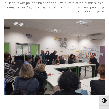
את הסיור הוביל ד”ר משה לייבה, מנהל אגף החדשנות החינוכית וסגן ראש מינהל חינוך
בעיריית חולון ששיתף את חברי הסגל בתובנות מקצועיות ובמידע על המגמות העתידיות
של מערכת החינוך בעיר חולון.
Toggle High Contras