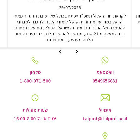
29/07/2026
ת
לקראת חודש אלול תשפ”ז ייפתח בכולל של ישיבת ההסדר מאיר
ת
הראל במודיעין מחזור חדש של לימודי הלכה ולהכנה למבחני
ב
ההסמכה של הרבנות הראשית לישראל. הכולל, הפועל ברציפות
כבר למעלה מ־21 שנה, ממשיך להכשיר תלמידי חכמים בלימוד
הלכה מעמיק, וכעת פותח
לשקופית
לשקופית
הקודמת
הבאה
וואטסאפ
טלפון
1-800-071-500
0549656631
אימייל
שעות פעילות
talpiot@talpiot.ac.il
ימים א'-ה' 16:00-8:00