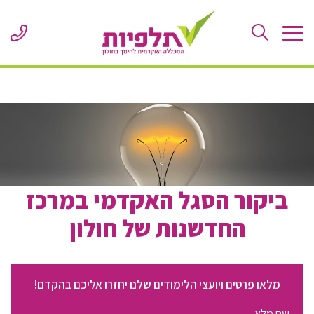
Skip
to
ne
Content
er
or
le
ביקור הסגל האקדמי במרכז
החדשנות של חולון
מלאו פרטים ויועצי הלימודים שלנו יחזרו אליכם בהקדם!
שם
מלא