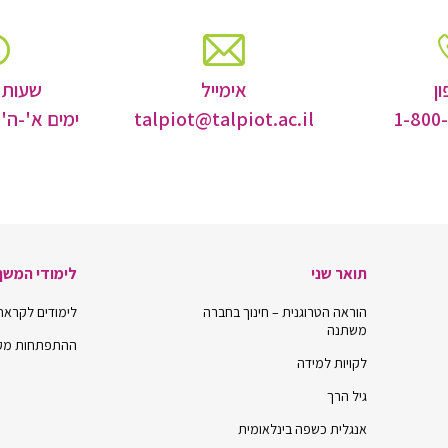
ן
אימייל
שעות 
1-800
talpiot@talpiot.ac.il
ימים א'-ה' 16:00-8:00
תואר שני
לימודי המשך
הוראה הטרוגנית – חינוך בחברה
לימודים לקראת תו
משתנה
ההתפתחות מקצ
לקויות למידה
גיל הרך
אנגלית כשפה בינלאומית