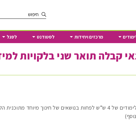
הקלד
מילת
חיפוש
ימודים
מרכזים ויחידות
לסטודנט
לסגל
י קבלה תואר שני בלקויות למי
 הלימודים לתואר ראשון
וסף)