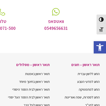
Toggle High Contras
וואטסאפ
טלפו
-071-500
0549656631
Toggle Font siz
Open toolbar
תואר ראשון – חוגים
תואר ראשון – מסלולים
החוג ללשון עברית
תואר ראשון באמנות
החוג למדעי הטבע
תואר ראשון בחינוך מיוחד
החוג למתמטיקה
תואר ראשון לבית הספר היסודי
החוג לספרות, שפה ואוריינות
תואר ראשון לבית הספר העל יסודי
החוג לתנ”ך
תואר ראשון לגיל הרך